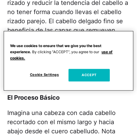
rizado y reducir la tendencia del cabello a
no tener forma cuando llevas el cabello
rizado parejo. El cabello delgado fino se
beneficia de las capas que remueven
peso, manteniendo tu estilo vivo sin que
We use cookies to ensure that we give you the best
se ponga plano. Finalmente, las capas
experience.
By clicking “ACCEPT”, you agree to our
use of
son casi mandatorias si quieres un estilo
cookies.
provocativo o cabello con movimiento.
Cookie Settings
ACCEPT
Más:
Organiza Tu Maquillaje, ¡YA!
El Proceso Básico
Imagina una cabeza con cada cabello
recortado con el mismo largo y hacia
abajo desde el cuero cabelludo. Nota