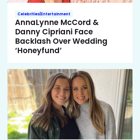
Celebrities|Entertainment
AnnaLynne McCord &
Danny Cipriani Face
Backlash Over Wedding
‘Honeyfund’