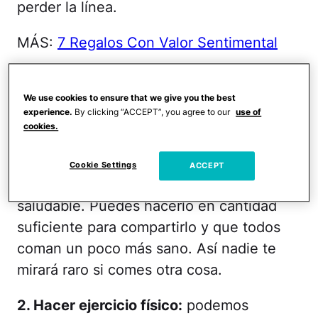
perder la línea.
MÁS:
7 Regalos Con Valor Sentimental
1. Llevar tu propia comida si te quedas
en casa de familiares:
si sabes que en la
We use cookies to ensure that we give you the best
experience.
By clicking “ACCEPT”, you agree to our
use of
casa donde pasarás las fiestas son de
cookies.
cocinar comidas pesadas o con
demasiadas calorías, puedes prepararte
Cookie Settings
ACCEPT
algo para llevar que sea bien rico pero
saludable. Puedes hacerlo en cantidad
suficiente para compartirlo y que todos
coman un poco más sano. Así nadie te
mirará raro si comes otra cosa.
2. Hacer ejercicio físico:
podemos