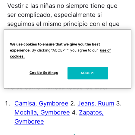
Vestir a las niñas no siempre tiene que
ser complicado, especialmente si
seguimos el mismo principio con el que
vestimos a los niños. Si compras varios
leggins o pantalones de mezclilla, sólo
We use cookies to ensure that we give you the best
debes buscar blusas en colores y con
experience.
By clicking “ACCEPT”, you agree to our
use of
cookies.
estampados femeninos para vestir a tus
hijas durante el año escolar. Además,
Cookie Settings
ACCEPT
unos zapatos bajos y cómodos la harán
verse como muñeca todos los días.
Camisa, Gymboree
2.
Jeans, Ruum
3.
Mochila, Gymboree
4.
Zapatos,
Gymboree