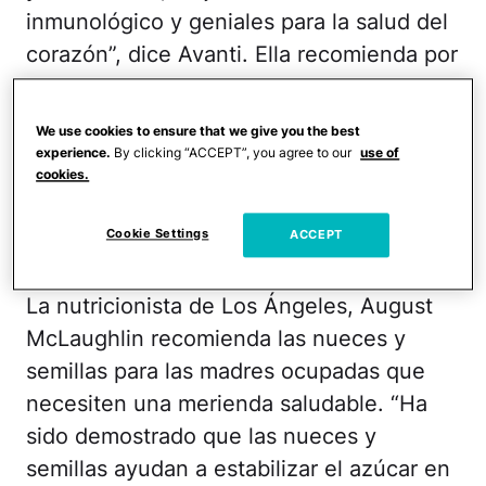
inmunológico y geniales para la salud del
corazón”, dice Avanti. Ella recomienda por
lo menos tres porciones de comidas ricas
en Omega-3. Las mejores fuentes de esta
We use cookies to ensure that we give you the best
grasa saludable son huevos, sardinas,
experience.
By clicking “ACCEPT”, you agree to our
use of
cookies.
salmón, linaza y nueces de nogal.
Nueces y Frutos Secos
Cookie Settings
ACCEPT
La nutricionista de Los Ángeles, August
McLaughlin recomienda las nueces y
semillas para las madres ocupadas que
necesiten una merienda saludable. “Ha
sido demostrado que las nueces y
semillas ayudan a estabilizar el azúcar en