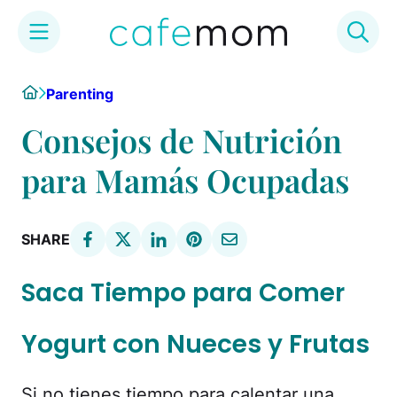
Skip
Home
Parenting
to
content
Consejos de Nutrición
para Mamás Ocupadas
SHARE
Saca Tiempo para Comer
Yogurt con Nueces y Frutas
Si no tienes tiempo para calentar una